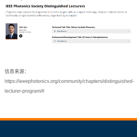
信息来源：
https://ieeephotonics.org/community/chapters/distinguished-
lecturer-program/#